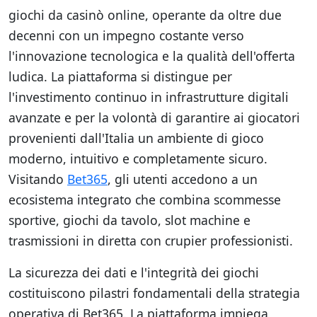
giochi da casinò online, operante da oltre due
decenni con un impegno costante verso
l'innovazione tecnologica e la qualità dell'offerta
ludica. La piattaforma si distingue per
l'investimento continuo in infrastrutture digitali
avanzate e per la volontà di garantire ai giocatori
provenienti dall'Italia un ambiente di gioco
moderno, intuitivo e completamente sicuro.
Visitando
Bet365
, gli utenti accedono a un
ecosistema integrato che combina scommesse
sportive, giochi da tavolo, slot machine e
trasmissioni in diretta con crupier professionisti.
La sicurezza dei dati e l'integrità dei giochi
costituiscono pilastri fondamentali della strategia
operativa di Bet365. La piattaforma impiega