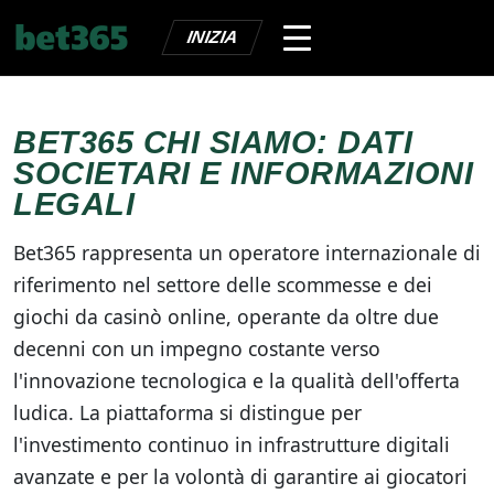
INIZIA
BET365 CHI SIAMO: DATI
SOCIETARI E INFORMAZIONI
LEGALI
Bet365 rappresenta un operatore internazionale di
riferimento nel settore delle scommesse e dei
giochi da casinò online, operante da oltre due
decenni con un impegno costante verso
l'innovazione tecnologica e la qualità dell'offerta
ludica. La piattaforma si distingue per
l'investimento continuo in infrastrutture digitali
avanzate e per la volontà di garantire ai giocatori