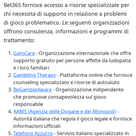
Bet365 fornisce accesso a risorse specializzate per
chi necessita di supporto in relazione a problemi
di gioco problematico. Le seguenti organizzazioni
offrono consulenza, informazioni e programmi di
trattamento:
GamCare
- Organizzazione internazionale che offre
supporto gratuito per persone affette da ludopatia
e i loro familiari
Gambling Therapy
- Piattaforma online che fornisce
counseling specializzato e risorse di autoaiuto
BeGambleAware
- Organizzazione indipendente
che promuove consapevolezza sul gioco
responsabile
AAMS (Agenzia delle Dogane e dei Monopoli)
-
Autorità italiana che regola il gioco legale e fornisce
informazioni ufficiali
Telefono Azzurro
- Servizio italiano specializzato in