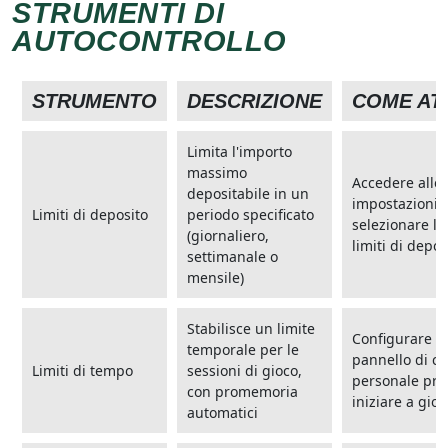
STRUMENTI DI
AUTOCONTROLLO
STRUMENTO
DESCRIZIONE
COME AT
Limita l'importo
massimo
Accedere alle
depositabile in un
impostazioni 
Limiti di deposito
periodo specificato
selezionare la
(giornaliero,
limiti di depos
settimanale o
mensile)
Stabilisce un limite
Configurare n
temporale per le
pannello di co
Limiti di tempo
sessioni di gioco,
personale pri
con promemoria
iniziare a gio
automatici