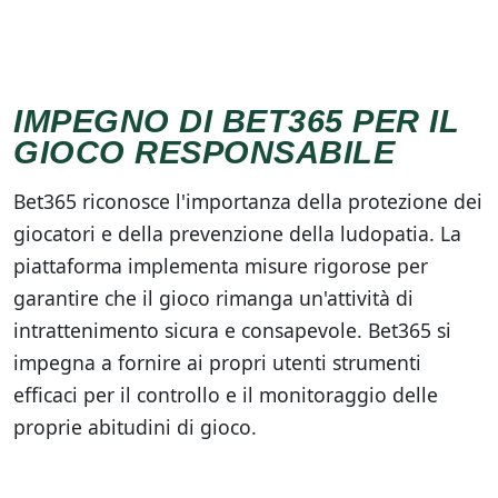
IMPEGNO DI BET365 PER IL
GIOCO RESPONSABILE
Bet365 riconosce l'importanza della protezione dei
giocatori e della prevenzione della ludopatia. La
piattaforma implementa misure rigorose per
garantire che il gioco rimanga un'attività di
intrattenimento sicura e consapevole. Bet365 si
impegna a fornire ai propri utenti strumenti
efficaci per il controllo e il monitoraggio delle
proprie abitudini di gioco.