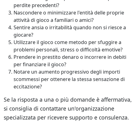
perdite precedenti?
Nascondere o minimizzare l'entità delle proprie
attività di gioco a familiari o amici?
Sentire ansia o irritabilità quando non si riesce a
giocare?
Utilizzare il gioco come metodo per sfuggire a
problemi personali, stress o difficoltà emotive?
Prendere in prestito denaro o incorrere in debiti
per finanziare il gioco?
Notare un aumento progressivo degli importi
scommessi per ottenere la stessa sensazione di
eccitazione?
Se la risposta a una o più domande è affermativa,
si consiglia di contattare un'organizzazione
specializzata per ricevere supporto e consulenza.