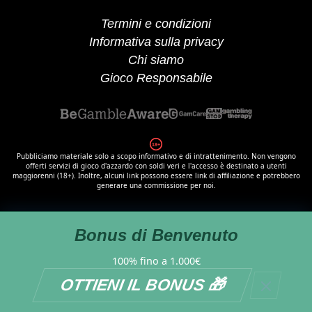
Termini e condizioni
Informativa sulla privacy
Chi siamo
Gioco Responsabile
18+
Pubbliciamo materiale solo a scopo informativo e di intrattenimento. Non vengono
offerti servizi di gioco d'azzardo con soldi veri e l'accesso è destinato a utenti
maggiorenni (18+). Inoltre, alcuni link possono essere link di affiliazione e potrebbero
generare una commissione per noi.
Se sentite di stare perdendo il controllo, chiedete aiuto:
Giocatori Anonimi Italia
·
Telefono Verde Gioco
Bonus di Benvenuto
d’Azzardo
·
Autoesclusione (ADM)
100% fino a 1.000€
© 2026 bet365-italia.it Tutti i diritti riservati
OTTIENI IL BONUS 🎁